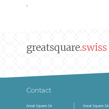
greatsquare
.swiss
Contact
Great Square SA
Great Square SA