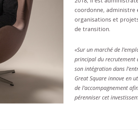
2018, il est administrat
coordonne, administre e
organisations et proje
de transition.
«Sur un marché de l’emploi
principal du recrutement d
son intégration dans l’entr
Great Square innove en util
de l’accompagnement afin
pérenniser cet investisse