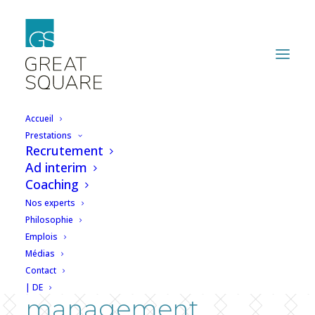
Accueil
Prestations
Recrutement
Une fonction
Ad interim
Coaching
stratégique au
Nos experts
croisement de la
Philosophie
Emplois
santé, de la
Médias
Contact
technologie et du
| DE
management.