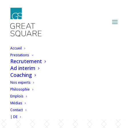
Accueil
Prestations
Recrutement
Une qualité de
Ad interim
Coaching
chantiers
Nos experts
hors norme grâce à
Philosophie
Emplois
un vrai travail
Médias
Contact
d’équipe!
| DE