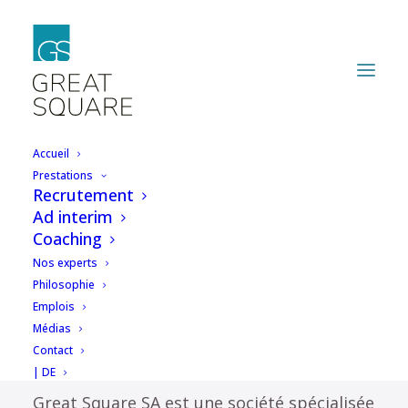
Accueil
Prestations
Recrutement
Vous aimez quand ça
Ad interim
Coaching
avance? Notre client
Nos experts
aussi
Philosophie
Emplois
Médias
Contact
| DE
Great Square SA est une société spécialisée