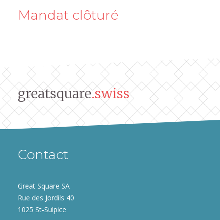
Mandat clôturé
greatsquare
.swiss
Contact
Great Square SA
Rue des Jordils 40
1025 St-Sulpice