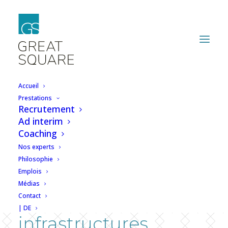
Accueil
Prestations
Recrutement
Rejoignez une
Ad interim
Coaching
société de référence
Nos experts
et devenez un acteur
Philosophie
Emplois
clé du
Médias
Contact
développement des
| DE
infrastructures.