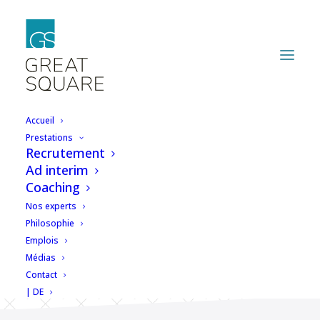
Accueil
Prestations
Recrutement
Prenez la tête du
Ad interim
Coaching
bureau technique et
Nos experts
orchestrez des
Philosophie
Emplois
projets prestigieux!
Médias
Contact
| DE