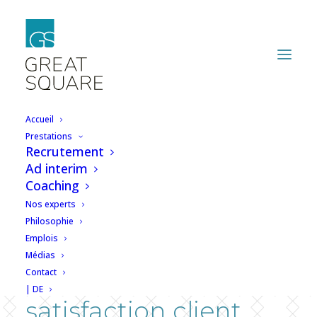
Accueil
Prestations
Recrutement
Développez le
Ad interim
Coaching
marché d’une
Nos experts
application médicale
Philosophie
Emplois
innovante tout en
Médias
Contact
assurant une
| DE
satisfaction client