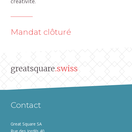
créativité.
Mandat clôturé
greatsquare
.swiss
Contact
Great Square SA
Rue des Jordils 40