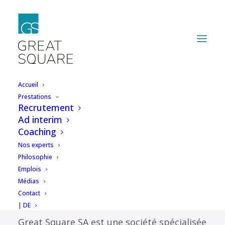
Accueil
Prestations
Recrutement
Gestion de fonds
Ad interim
Coaching
immobiliers
Nos experts
d’exception
Philosophie
Emplois
Médias
Contact
| DE
Great Square SA est une société spécialisée