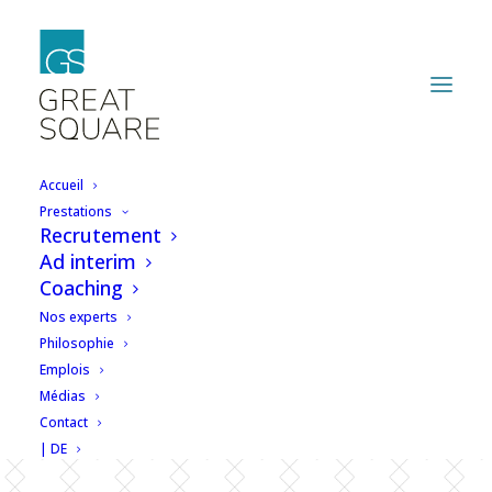
Accueil
Prestations
Recrutement
Contribuez à un
Ad interim
Coaching
système de santé
Nos experts
performant en
Philosophie
Emplois
garantissant des
Médias
Contact
systèmes IT fiables
| DE