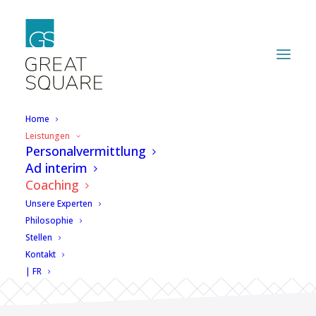
Home
Leistungen
Personalvermittlung
Der Schlüssel zu
Ad interim
Coaching
einer langfristig
Unsere Experten
erfolgreichen
Philosophie
Stellen
Stellenbesetzung
Kontakt
| FR