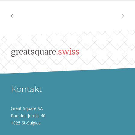
greatsquare
.swiss
Kontakt
Great Square SA
Rue des Jordils 40
1025 St-Sulpice